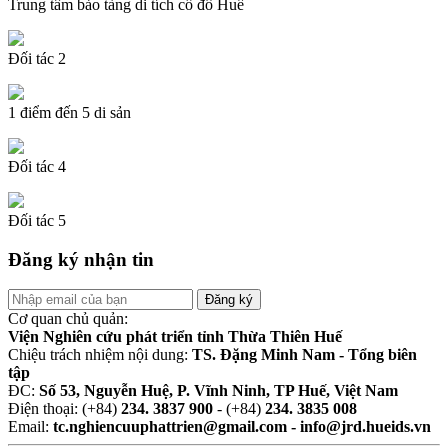
Trung tâm bảo tàng di tích cố đô Huế
Đối tác 2
1 điểm đến 5 di sản
Đối tác 4
Đối tác 5
Đăng ký nhận tin
Cơ quan chủ quản:
Viện Nghiên cứu phát triển tỉnh Thừa Thiên Huế
Chiệu trách nhiệm nội dung:
TS. Đặng Minh Nam - Tổng biên
tập
ĐC:
Số 53, Nguyễn Huệ, P. Vĩnh Ninh, TP Huế, Việt Nam
Điện thoại: (+84)
234. 3837 900
- (+84)
234. 3835 008
Email:
tc.nghiencuuphattrien@gmail.com - info@jrd.hueids.vn