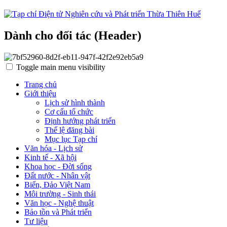
Dành cho đối tác (Header)
Toggle main menu visibility
Trang chủ
Giới thiệu
Lịch sử hình thành
Cơ cấu tổ chức
Định hướng phát triển
Thể lệ đăng bài
Mục lục Tạp chí
Văn hóa - Lịch sử
Kinh tế - Xã hội
Khoa học - Đời sống
Đất nước - Nhân vật
Biển, Đảo Việt Nam
Môi trường - Sinh thái
Văn học - Nghệ thuật
Bảo tồn và Phát triển
Tư liệu