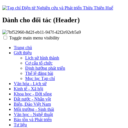
Dành cho đối tác (Header)
Toggle main menu visibility
Trang chủ
Giới thiệu
Lịch sử hình thành
Cơ cấu tổ chức
Định hướng phát triển
Thể lệ đăng bài
Mục lục Tạp chí
Văn hóa - Lịch sử
Kinh tế - Xã hội
Khoa học - Đời sống
Đất nước - Nhân vật
Biển, Đảo Việt Nam
Môi trường - Sinh thái
Văn học - Nghệ thuật
Bảo tồn và Phát triển
Tư liệu