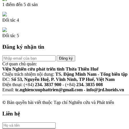
1 điểm đến 5 di sản
Đối tác 4
Đối tác 5
Đăng ký nhận tin
Cơ quan chủ quản:
Viện Nghiên cứu phát triển tỉnh Thừa Thiên Huế
Chiệu trách nhiệm nội dung:
TS. Đặng Minh Nam - Tổng biên tập
ĐC:
Số 53, Nguyễn Huệ, P. Vĩnh Ninh, TP Huế, Việt Nam
Điện thoại: (+84)
234. 3837 900
- (+84)
234. 3835 008
Email:
tc.nghiencuuphattrien@gmail.com - info@jrd.hueids.vn
©
Bản quyền bài viết thuộc Tạp chí Nghiên cứu và Phát triển
Liên hệ