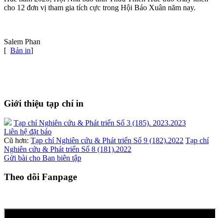
cho 12 đơn vị tham gia tích cực trong Hội Báo Xuân năm nay.
Salem Phan
[
Bản in
]
Giới thiệu tạp chí in
Tạp chí Nghiên cứu & Phát triển Số 3 (185). 2023.2023
Liên hệ đặt báo
Cũ hơn:
Tạp chí Nghiên cứu & Phát triển Số 9 (182).2022
Tạp chí
Nghiên cứu & Phát triển Số 8 (181).2022
Gửi bài cho Ban biên tập
Theo dõi Fanpage