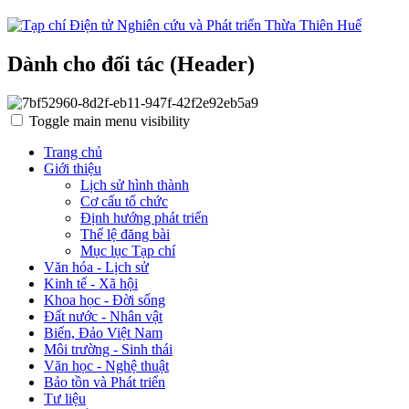
Dành cho đối tác (Header)
Toggle main menu visibility
Trang chủ
Giới thiệu
Lịch sử hình thành
Cơ cấu tổ chức
Định hướng phát triển
Thể lệ đăng bài
Mục lục Tạp chí
Văn hóa - Lịch sử
Kinh tế - Xã hội
Khoa học - Đời sống
Đất nước - Nhân vật
Biển, Đảo Việt Nam
Môi trường - Sinh thái
Văn học - Nghệ thuật
Bảo tồn và Phát triển
Tư liệu