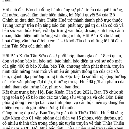
Với chủ đề “Báo chí đồng hành cùng sự phát triển của quê hương,
đất nước, quyết tâm thực hiện thắng lợi Nghị quyết 54 của Bộ
Chính trị đưa tỉnh Thừa Thiên Huế trở thành thành phố trực thuộc
Trung ương” trên nền tảng bảo tồn, phát huy giá trị di sản cố đô và
bản sắc văn hóa Huế, với đặc trưng văn hóa, di sản, sinh thái, cảnh
quan, thân thiện môi trường và thông minh, Hội Báo Xuân là một
hoạt đông văn hóa được xem là sự khởi đầu cho những lễ hội đầu
năm Tân Sửu của tỉnh nhà.
Hội Báo Xuân Tân Sửu có sự phối hợp, tham gia của 18 cơ quan,
đơn vị gồm: báo in, báo nói, báo hình, báo điện tử với sự góp mặt
của gần 400 tờ báo Xuân, báo Tết, chương trình phát thanh, truyền
hình đón mừng năm mới và nhiều ấn phẩm thông tin của các sở,
ban, ngành địa phương trong tỉnh. Đặc biệt là sự hỗ trợ, cộng hưởng
của các văn phòng đại diện, thường trú tại Huế đã gửi ấn phẩm của
mình tham gia trưng bày, phục vụ bạn đọc.
Kết thúc trưng bày Hội Báo Xuân Tân Sửu 2021, Ban Tổ chức sẽ
tặng toàn bộ số báo cho các xã vùng sâu vùng xa và các Đồn Biên
phòng đóng trên địa bàn của tỉnh phục vụ cán bộ chiến sỹ đang làm
nhiệm vụ canh giữ biên cương Tổ quốc.
Cũng trong dịp này, Ban Tuyên giáo tỉnh Thừa Thiên Huế đã tặng
giấy khen cho 01 văn phòng đại diện và 15 phóng viên thường trú
có nhiều thành tích trong công tác tuyên truyền về tỉnh Thừa Thiên
Huế năm 2020; Hội Nhà báo tỉnh Thừa Thiên Huế trao Giấy khen