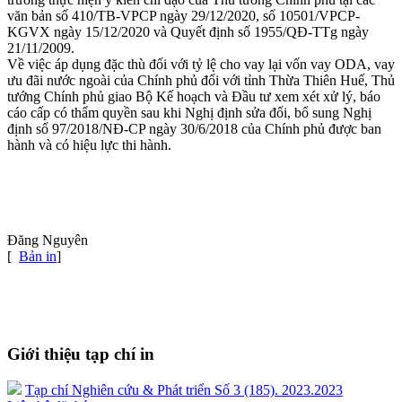
văn bản số 410/TB-VPCP ngày 29/12/2020, số 10501/VPCP-
KGVX ngày 15/12/2020 và Quyết định số 1955/QĐ-TTg ngày
21/11/2009.
Về việc áp dụng đặc thù đối với tỷ lệ cho vay lại vốn vay ODA, vay
ưu đãi nước ngoài của Chính phủ đối với tỉnh Thừa Thiên Huế, Thủ
tướng Chính phủ giao Bộ Kế hoạch và Đầu tư xem xét xử lý, báo
cáo cấp có thẩm quyền sau khi Nghị định sửa đổi, bổ sung Nghị
định số 97/2018/NĐ-CP ngày 30/6/2018 của Chính phủ được ban
hành và có hiệu lực thi hành.
Đăng Nguyên
[
Bản in
]
Giới thiệu tạp chí in
Tạp chí Nghiên cứu & Phát triển Số 3 (185). 2023.2023