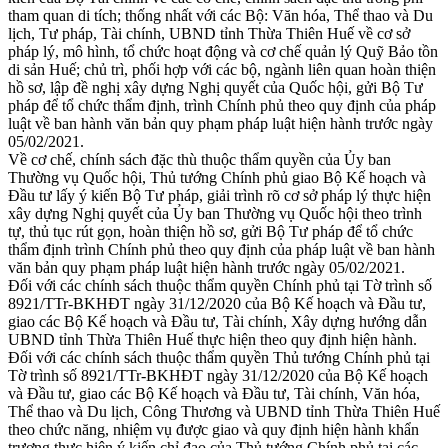
tham quan di tích; thống nhất với các Bộ: Văn hóa, Thể thao và Du
lịch, Tư pháp, Tài chính, UBND tỉnh Thừa Thiên Huế về cơ sở
pháp lý, mô hình, tổ chức hoạt động và cơ chế quản lý Quỹ Bảo tồn
di sản Huế; chủ trì, phối hợp với các bộ, ngành liên quan hoàn thiện
hồ sơ, lập đề nghị xây dựng Nghị quyết của Quốc hội, gửi Bộ Tư
pháp để tổ chức thẩm định, trình Chính phủ theo quy định của pháp
luật về ban hành văn bản quy phạm pháp luật hiện hành trước ngày
05/02/2021.
Về cơ chế, chính sách đặc thù thuộc thẩm quyền của Ủy ban
Thường vụ Quốc hội, Thủ tướng Chính phủ giao Bộ Kế hoạch và
Đầu tư lấy ý kiến Bộ Tư pháp, giải trình rõ cơ sở pháp lý thực hiện
xây dựng Nghị quyết của Ủy ban Thường vụ Quốc hội theo trình
tự, thủ tục rút gọn, hoàn thiện hồ sơ, gửi Bộ Tư pháp để tổ chức
thẩm định trình Chính phủ theo quy định của pháp luật về ban hành
văn bản quy phạm pháp luật hiện hành trước ngày 05/02/2021.
Đối với các chính sách thuộc thẩm quyền Chính phủ tại Tờ trình số
8921/TTr-BKHĐT ngày 31/12/2020 của Bộ Kế hoạch và Đầu tư,
giao các Bộ Kế hoạch và Đầu tư, Tài chính, Xây dựng hướng dẫn
UBND tỉnh Thừa Thiên Huế thực hiện theo quy định hiện hành.
Đối với các chính sách thuộc thẩm quyền Thủ tướng Chính phủ tại
Tờ trình số 8921/TTr-BKHĐT ngày 31/12/2020 của Bộ Kế hoạch
và Đầu tư, giao các Bộ Kế hoạch và Đầu tư, Tài chính, Văn hóa,
Thể thao và Du lịch, Công Thương và UBND tỉnh Thừa Thiên Huế
theo chức năng, nhiệm vụ được giao và quy định hiện hành khẩn
trương thực hiện ý kiến chỉ đạo của Thủ tướng Chính phủ tại các