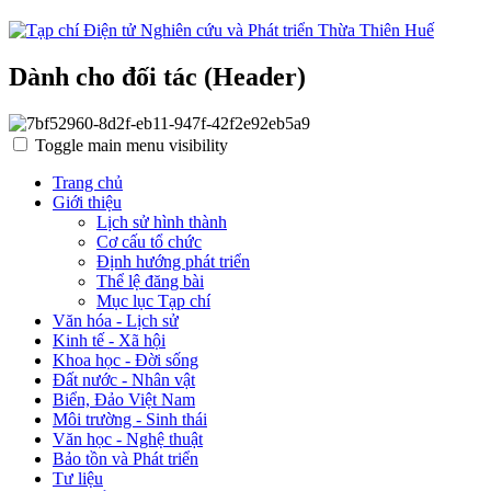
Dành cho đối tác (Header)
Toggle main menu visibility
Trang chủ
Giới thiệu
Lịch sử hình thành
Cơ cấu tổ chức
Định hướng phát triển
Thể lệ đăng bài
Mục lục Tạp chí
Văn hóa - Lịch sử
Kinh tế - Xã hội
Khoa học - Đời sống
Đất nước - Nhân vật
Biển, Đảo Việt Nam
Môi trường - Sinh thái
Văn học - Nghệ thuật
Bảo tồn và Phát triển
Tư liệu