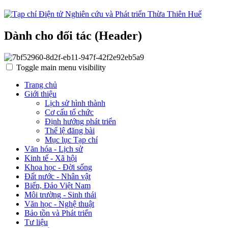
Dành cho đối tác (Header)
Toggle main menu visibility
Trang chủ
Giới thiệu
Lịch sử hình thành
Cơ cấu tổ chức
Định hướng phát triển
Thể lệ đăng bài
Mục lục Tạp chí
Văn hóa - Lịch sử
Kinh tế - Xã hội
Khoa học - Đời sống
Đất nước - Nhân vật
Biển, Đảo Việt Nam
Môi trường - Sinh thái
Văn học - Nghệ thuật
Bảo tồn và Phát triển
Tư liệu