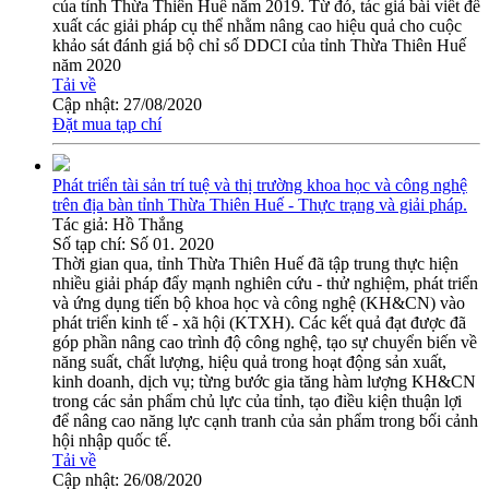
của tỉnh Thừa Thiên Huế năm 2019. Từ đó, tác giả bài viết đề
xuất các giải pháp cụ thể nhằm nâng cao hiệu quả cho cuộc
khảo sát đánh giá bộ chỉ số DDCI của tỉnh Thừa Thiên Huế
năm 2020
Tải về
Cập nhật:
27/08/2020
Đặt mua tạp chí
Phát triển tài sản trí tuệ và thị trường khoa học và công nghệ
trên địa bàn tỉnh Thừa Thiên Huế - Thực trạng và giải pháp.
Tác giả:
Hồ Thắng
Số tạp chí:
Số 01. 2020
Thời gian qua, tỉnh Thừa Thiên Huế đã tập trung thực hiện
nhiều giải pháp đẩy mạnh nghiên cứu - thử nghiệm, phát triển
và ứng dụng tiến bộ khoa học và công nghệ (KH&CN) vào
phát triển kinh tế - xã hội (KTXH). Các kết quả đạt được đã
góp phần nâng cao trình độ công nghệ, tạo sự chuyển biến về
năng suất, chất lượng, hiệu quả trong hoạt động sản xuất,
kinh doanh, dịch vụ; từng bước gia tăng hàm lượng KH&CN
trong các sản phẩm chủ lực của tỉnh, tạo điều kiện thuận lợi
để nâng cao năng lực cạnh tranh của sản phẩm trong bối cảnh
hội nhập quốc tế.
Tải về
Cập nhật:
26/08/2020