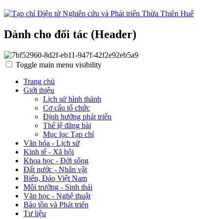
Dành cho đối tác (Header)
Toggle main menu visibility
Trang chủ
Giới thiệu
Lịch sử hình thành
Cơ cấu tổ chức
Định hướng phát triển
Thể lệ đăng bài
Mục lục Tạp chí
Văn hóa - Lịch sử
Kinh tế - Xã hội
Khoa học - Đời sống
Đất nước - Nhân vật
Biển, Đảo Việt Nam
Môi trường - Sinh thái
Văn học - Nghệ thuật
Bảo tồn và Phát triển
Tư liệu