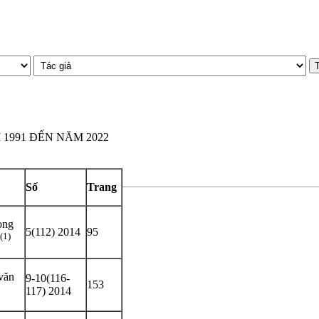
1991 ĐẾN NĂM 2022
Số
Trang
ong
5(112) 2014
95
(1)
văn
9-10(116-
153
117) 2014