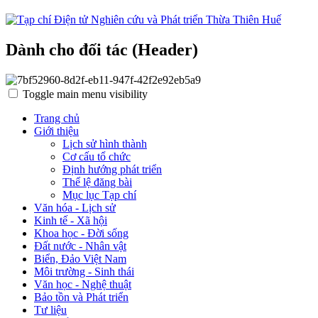
Dành cho đối tác (Header)
Toggle main menu visibility
Trang chủ
Giới thiệu
Lịch sử hình thành
Cơ cấu tổ chức
Định hướng phát triển
Thể lệ đăng bài
Mục lục Tạp chí
Văn hóa - Lịch sử
Kinh tế - Xã hội
Khoa học - Đời sống
Đất nước - Nhân vật
Biển, Đảo Việt Nam
Môi trường - Sinh thái
Văn học - Nghệ thuật
Bảo tồn và Phát triển
Tư liệu