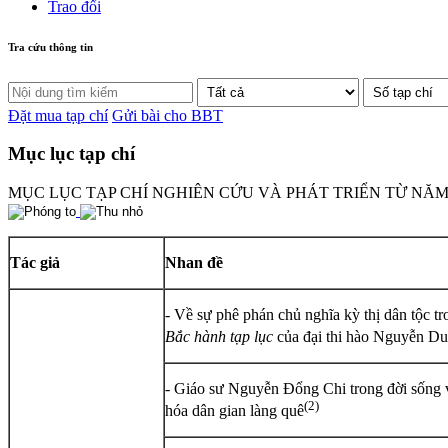
Trao đổi
Tra cứu thông tin
Đặt mua tạp chí
Gửi bài cho BBT
Mục lục tạp chí
MỤC LỤC TẠP CHÍ NGHIÊN CỨU VÀ PHÁT TRIỂN TỪ NĂM 
Tác giả
Nhan đề
- Về sự phê phán chủ nghĩa kỳ thị dân tộc tr
Bắc hành tạp lục
của đại thi hào Nguyễn Du
- Giáo sư Nguyễn Đổng Chi trong đời sống 
(2)
hóa dân gian làng quê