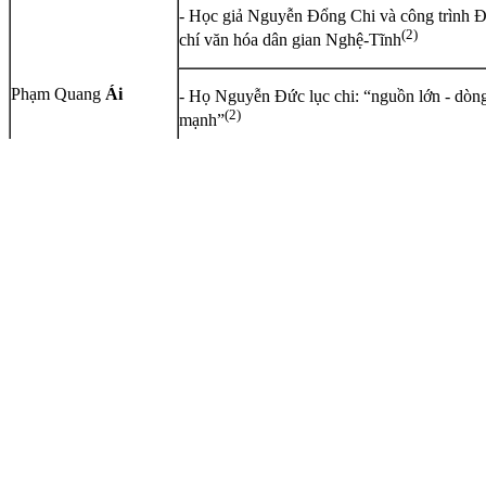
- Học giả Nguyễn Đổng Chi và công trình Đ
(2)
chí văn hóa dân gian Nghệ-Tĩnh
Phạm Quang
Ái
- Họ Nguyễn Đức lục chi: “nguồn lớn - dòn
(
2
)
mạnh”
(
4
- Hà Tông Quyền qua
Mộng dương tập
- Hoan Nam sứ giả Nguyễn Đề xướng họa 
(
1)
sứ thần Triều Tiên
-Thạch thất Nguyễn VănTrình - Nhà thơ N
"dân tình làng cảnh"xứ Nghệ
(2)
Akiko
Oyama
- Nhà xưa Quảng Nam: Tìm hiểu tên gọi các
phận cấu kiện của nhà Rường