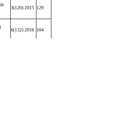
ịa
3(120) 2015
129
g
6(132) 2016
104
118
)
3(137) 2017
cùng
6(140) 2017
67
ôm
1(174) 2022
19
 bộ
4(34) 2001
100