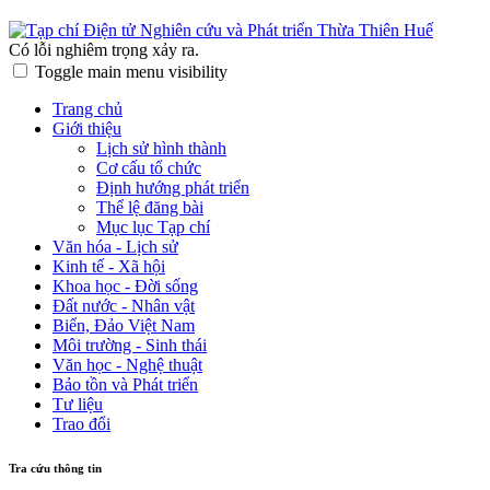
Có lỗi nghiêm trọng xảy ra.
Toggle main menu visibility
Trang chủ
Giới thiệu
Lịch sử hình thành
Cơ cấu tổ chức
Định hướng phát triển
Thể lệ đăng bài
Mục lục Tạp chí
Văn hóa - Lịch sử
Kinh tế - Xã hội
Khoa học - Đời sống
Đất nước - Nhân vật
Biển, Đảo Việt Nam
Môi trường - Sinh thái
Văn học - Nghệ thuật
Bảo tồn và Phát triển
Tư liệu
Trao đổi
Tra cứu thông tin