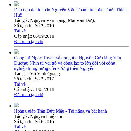
Dấu tích danh nhân Nguyễn Văn Thành trên đất Thừa Thiên
Huế
Tác giả:
Nguyễn Văn Đăng, Mai Văn Được
Số tạp chí:
Số 2.2016
Tải về
Cập nhật:
06/09/2018
Đặt mua tạp chí
Công nữ Ngọc Tuyên và dòng tộc Nguyễn Cửu làng Vân
Dương: Nhìn từ vai trò và công lao to lớn đối với công
nghiệp trung hưng của vương triều Nguyễn
Tác giả:
Võ Vinh Quang
Số tạp chí:
Số 2.2017
Tải về
Cập nhật:
31/08/2018
Đặt mua tạp chí
Hoàng giáp Trần Đức Mậu - Tài năng và bất hạnh
Tác giả:
Nguyễn Huệ Chi
Số tạp chí:
Số 6.2016
Tải về