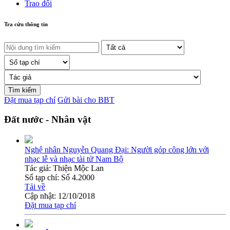
Trao đổi
Tra cứu thông tin
Đặt mua tạp chí
Gửi bài cho BBT
Đất nước - Nhân vật
Nghệ nhân Nguyễn Quang Đại: Người góp công lớn với
nhạc lễ và nhạc tài tử Nam Bộ
Tác giả:
Thiện Mộc Lan
Số tạp chí:
Số 4.2000
Tải về
Cập nhật:
12/10/2018
Đặt mua tạp chí