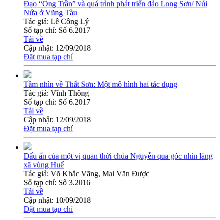
Đạo “Ông Trần” và quá trình phát triển đảo Long Sơn/ Núi
Nứa ở Vũng Tàu
Tác giả:
Lê Công Lý
Số tạp chí:
Số 6.2017
Tải về
Cập nhật:
12/09/2018
Đặt mua tạp chí
Tầm nhìn về Thất Sơn: Một mô hình hai tác dụng
Tác giả:
Vĩnh Thông
Số tạp chí:
Số 6.2017
Tải về
Cập nhật:
12/09/2018
Đặt mua tạp chí
Dấu ấn của một vị quan thời chúa Nguyễn qua góc nhìn làng
xã vùng Huế
Tác giả:
Võ Khắc Vãng, Mai Văn Được
Số tạp chí:
Số 3.2016
Tải về
Cập nhật:
10/09/2018
Đặt mua tạp chí