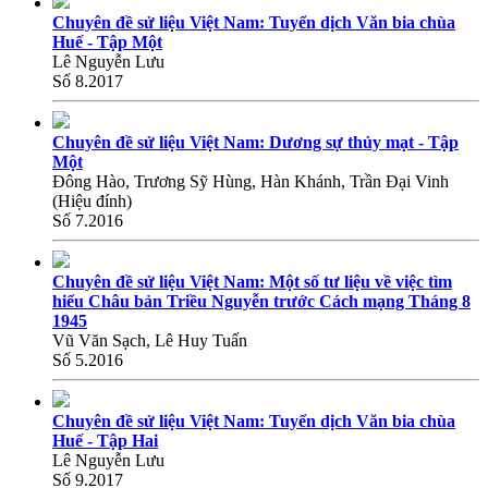
Chuyên đề sử liệu Việt Nam: Tuyển dịch Văn bia chùa
Huế - Tập Một
Lê Nguyễn Lưu
Số 8.2017
Chuyên đề sử liệu Việt Nam: Dương sự thủy mạt - Tập
Một
Đông Hào, Trương Sỹ Hùng, Hàn Khánh, Trần Đại Vinh
(Hiệu đính)
Số 7.2016
Chuyên đề sử liệu Việt Nam: Một số tư liệu về việc tìm
hiểu Châu bản Triều Nguyễn trước Cách mạng Tháng 8
1945
Vũ Văn Sạch, Lê Huy Tuấn
Số 5.2016
Chuyên đề sử liệu Việt Nam: Tuyển dịch Văn bia chùa
Huế - Tập Hai
Lê Nguyễn Lưu
Số 9.2017