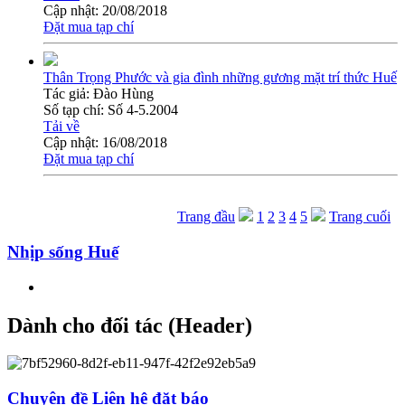
Cập nhật:
20/08/2018
Đặt mua tạp chí
Thân Trọng Phước và gia đình những gương mặt trí thức Huế
Tác giả:
Đào Hùng
Số tạp chí:
Số 4-5.2004
Tải về
Cập nhật:
16/08/2018
Đặt mua tạp chí
Trang đầu
1
2
3
4
5
Trang cuối
Nhịp sống Huế
Dành cho đối tác (Header)
Chuyên đề
Liên hệ đặt báo