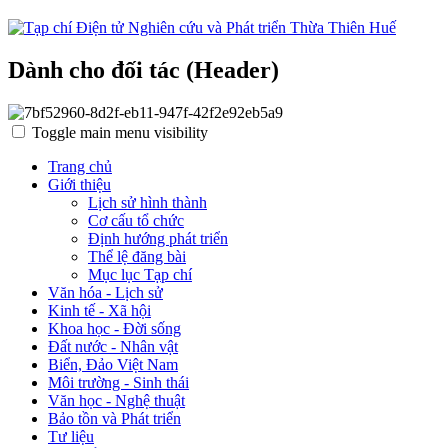
Dành cho đối tác (Header)
Toggle main menu visibility
Trang chủ
Giới thiệu
Lịch sử hình thành
Cơ cấu tổ chức
Định hướng phát triển
Thể lệ đăng bài
Mục lục Tạp chí
Văn hóa - Lịch sử
Kinh tế - Xã hội
Khoa học - Đời sống
Đất nước - Nhân vật
Biển, Đảo Việt Nam
Môi trường - Sinh thái
Văn học - Nghệ thuật
Bảo tồn và Phát triển
Tư liệu